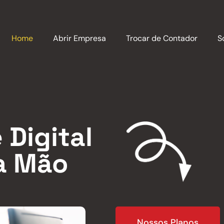
Home
Abrir Empresa
Trocar de Contador
S
 Digital
a Mão
Nossos Planos