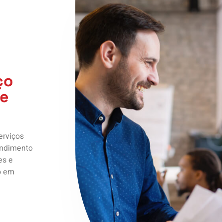
ço
 e
erviços
endimento
es e
o em